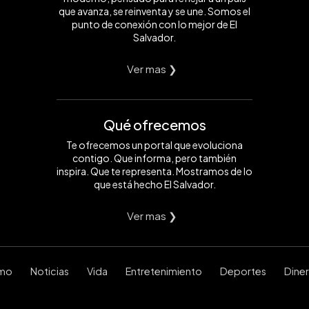
que avanza, se reinventa y se une. Somos el
punto de conexión con lo mejor de El
Salvador.
Ver mas ❯
Qué ofrecemos
Te ofrecemos un portal que evoluciona
contigo. Que informa, pero también
inspira. Que te representa. Mostramos de lo
que está hecho El Salvador.
Ver mas ❯
smo
Noticias
Vida
Entretenimiento
Deportes
Dine