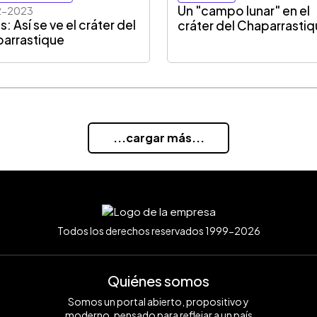
Un "campo lunar" en el
2-2023
: Así se ve el cráter del
cráter del Chaparrasti
arrastique
...cargar más...
Todos los derechos reservados 1999-2026
Quiénes somos
Somos un portal abierto, propositivo y
moderno, pensado para reflejar a un país