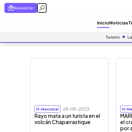
Newsletter
Inicio
Noticias
T
Turismo
La
28-08-2023
H-Nacional
H-Na
Rayo mata a un turista en el
MARN
volcán Chaparrastique
el c
por 