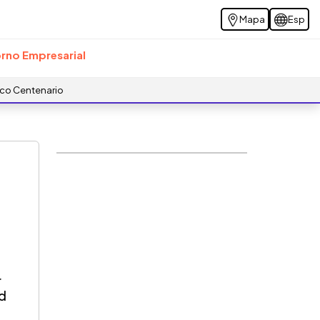
Mapa
Esp
rno Empresarial
ico Centenario
r
ad