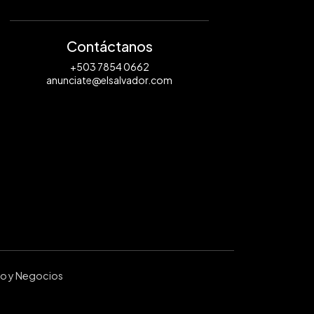
Contáctanos
+503 7854 0662
anunciate@elsalvador.com
ro y Negocios