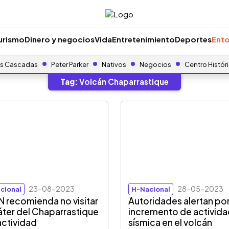
urismo
Dinero y negocios
Vida
Entretenimiento
Deportes
Ento
s Cascadas
Peter Parker
Nativos
Negocios
Centro Histór
Tag:
Volcán Chaparrastique
23-08-2023
28-05-2023
cional
H-Nacional
 recomienda no visitar
Autoridades alertan po
ráter del Chaparrastique
incremento de activid
actividad
sísmica en el volcán