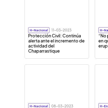
11-03-2023
H-Nacional
H-Na
Protección Civil: Continúa
“No 
alerta ante el incremento de
en q
actividad del
erup
Chaparrastique
08-03-2023
H-Nacional
H-En