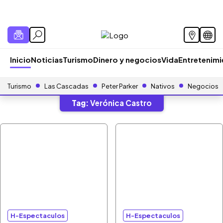
Inicio
Noticias
Turismo
Dinero y negocios
Vida
Entretenim
Turismo
Las Cascadas
Peter Parker
Nativos
Negocios
Tag:
Verónica Castro
H-Espectaculos
H-Espectaculos