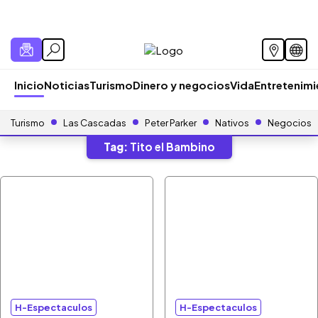
Inicio
Noticias
Turismo
Dinero y negocios
Vida
Entretenim
Turismo
Las Cascadas
Peter Parker
Nativos
Negocios
Tag:
Tito el Bambino
H-Espectaculos
H-Espectaculos