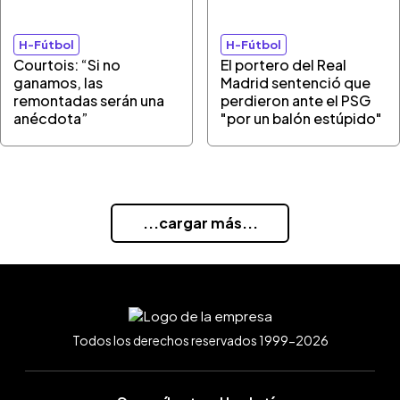
H-Fútbol
H-Fútbol
Courtois: “Si no
El portero del Real
ganamos, las
Madrid sentenció que
remontadas serán una
perdieron ante el PSG
anécdota”
"por un balón estúpido"
...cargar más...
Todos los derechos reservados 1999-2026