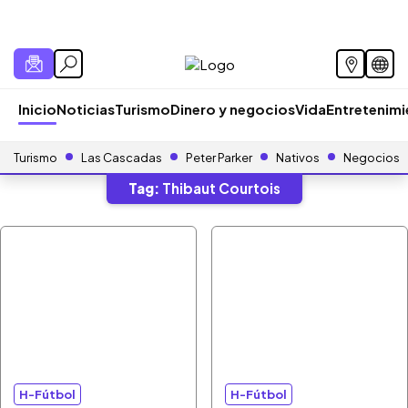
Inicio
Noticias
Turismo
Dinero y negocios
Vida
Entretenim
Turismo
Las Cascadas
Peter Parker
Nativos
Negocios
Tag:
Thibaut Courtois
H-Fútbol
H-Fútbol