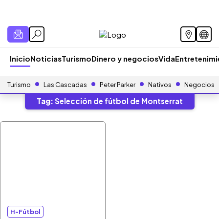
Inicio
Noticias
Turismo
Dinero y negocios
Vida
Entretenim
Turismo
Las Cascadas
Peter Parker
Nativos
Negocios
Tag:
Selección de fútbol de Montserrat
H-Fútbol