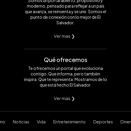
Somos un portal abierto, propositivo y
moderno, pensado para reflejar a un país
que avanza, se reinventa y se une. Somos el
punto de conexión con lo mejor de El
Salvador.
Ver mas ❯
Qué ofrecemos
Te ofrecemos un portal que evoluciona
contigo. Que informa, pero también
inspira. Que te representa. Mostramos de lo
que está hecho El Salvador.
Ver mas ❯
smo
Noticias
Vida
Entretenimiento
Deportes
Dine