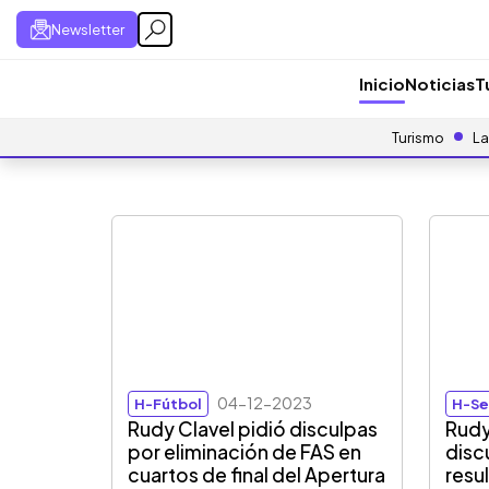
Newsletter
Inicio
Noticias
T
Turismo
La
04-12-2023
H-Fútbol
H-Se
Rudy Clavel pidió disculpas
Rudy
por eliminación de FAS en
discu
cuartos de final del Apertura
resu