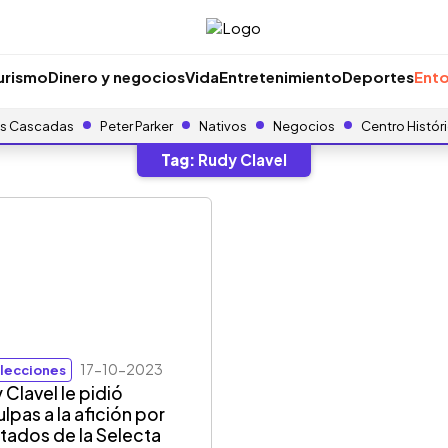
urismo
Dinero y negocios
Vida
Entretenimiento
Deportes
Ento
s Cascadas
Peter Parker
Nativos
Negocios
Centro Histór
Tag:
Rudy Clavel
17-10-2023
lecciones
 Clavel le pidió
lpas a la afición por
ltados de la Selecta