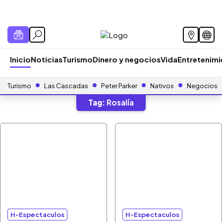
Inicio
Noticias
Turismo
Dinero y negocios
Vida
Entretenim
Turismo
Las Cascadas
Peter Parker
Nativos
Negocios
Tag:
Rosalía
H-Espectaculos
H-Espectaculos