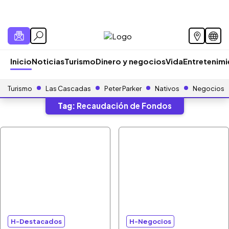
Inicio
Noticias
Turismo
Dinero y negocios
Vida
Entretenim
Turismo
Las Cascadas
Peter Parker
Nativos
Negocios
Tag:
Recaudación de Fondos
H-Destacados
H-Negocios