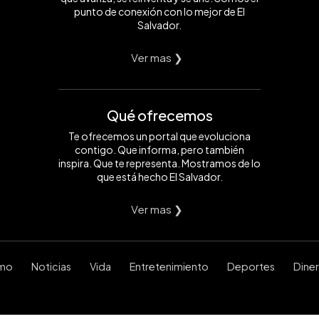
punto de conexión con lo mejor de El
Salvador.
Ver mas ❯
Qué ofrecemos
Te ofrecemos un portal que evoluciona
contigo. Que informa, pero también
inspira. Que te representa. Mostramos de lo
que está hecho El Salvador.
Ver mas ❯
smo
Noticias
Vida
Entretenimiento
Deportes
Dine