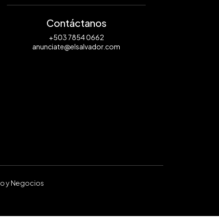
Contáctanos
+503 7854 0662
anunciate@elsalvador.com
ro y Negocios