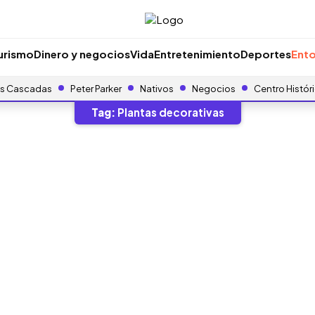
urismo
Dinero y negocios
Vida
Entretenimiento
Deportes
Ento
s Cascadas
Peter Parker
Nativos
Negocios
Centro Histór
Tag:
Plantas decorativas