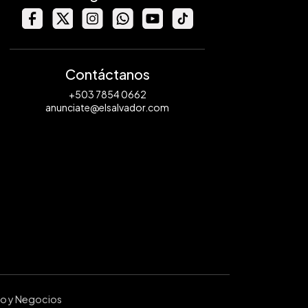
Contáctanos
+503 7854 0662
anunciate@elsalvador.com
ro y Negocios