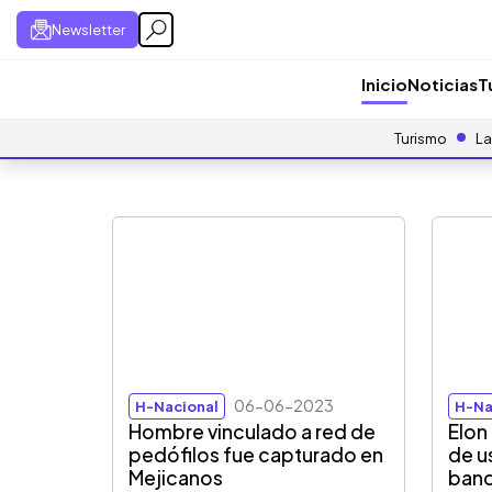
Newsletter
Inicio
Noticias
T
Turismo
La
06-06-2023
H-Nacional
H-Na
Hombre vinculado a red de
Elon
pedófilos fue capturado en
de u
Mejicanos
band