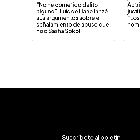
"No he cometido delito
Actr
alguno": Luis de Llano lanzó
justi
sus argumentos sobre el
“Los
señalamiento de abuso que
hom
hizo Sasha Sökol
Suscríbete al boletín