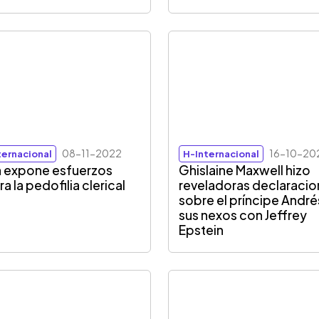
08-11-2022
16-10-20
ternacional
H-Internacional
 expone esfuerzos
Ghislaine Maxwell hizo
a la pedofilia clerical
reveladoras declaraci
sobre el príncipe André
sus nexos con Jeffrey
Epstein