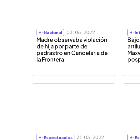
03-08-2022
H-Nacional
H-In
Madre observaba violación
Bajo 
de hija por parte de
artil
padrastro en Candelaria de
Maxw
la Frontera
posp
31-03-2022
H-Espectaculos
H-Es