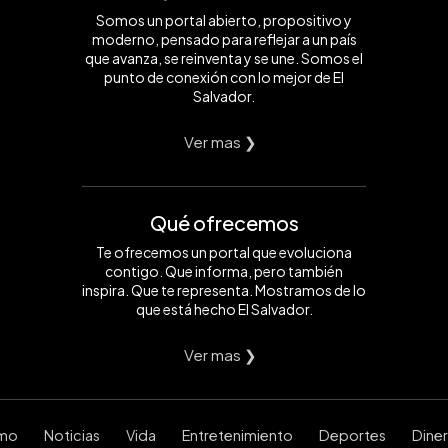
Somos un portal abierto, propositivo y
moderno, pensado para reflejar a un país
que avanza, se reinventa y se une. Somos el
punto de conexión con lo mejor de El
Salvador.
Ver mas ❯
Qué ofrecemos
Te ofrecemos un portal que evoluciona
contigo. Que informa, pero también
inspira. Que te representa. Mostramos de lo
que está hecho El Salvador.
Ver mas ❯
smo
Noticias
Vida
Entretenimiento
Deportes
Dine