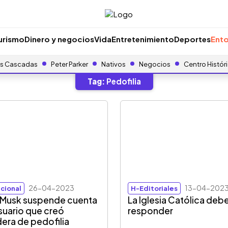
urismo
Dinero y negocios
Vida
Entretenimiento
Deportes
Ento
s Cascadas
Peter Parker
Nativos
Negocios
Centro Histór
Tag:
Pedofilia
26-04-2023
13-04-202
cional
H-Editoriales
 Musk suspende cuenta
La Iglesia Católica deb
suario que creó
responder
era de pedofilia