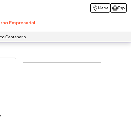
Mapa
Esp
rno Empresarial
ico Centenario
3
e