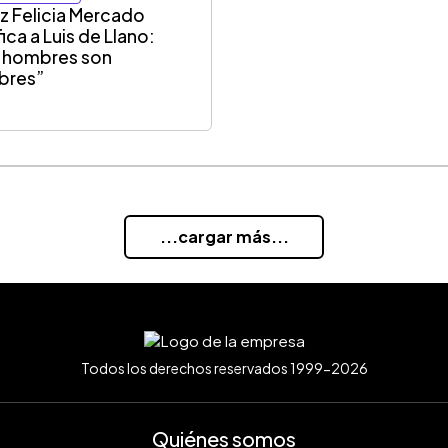
iz Felicia Mercado
fica a Luis de Llano:
 hombres son
bres”
...cargar más...
Todos los derechos reservados 1999-2026
Quiénes somos