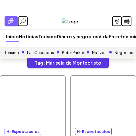
Inicio
Noticias
Turismo
Dinero y negocios
Vida
Entretenim
Turismo
Las Cascadas
Peter Parker
Nativos
Negocios
Tag:
Marisela de Montecristo
H-Espectaculos
H-Espectaculos