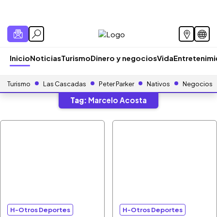
Inicio
Noticias
Turismo
Dinero y negocios
Vida
Entretenim
Turismo
Las Cascadas
Peter Parker
Nativos
Negocios
Tag:
Marcelo Acosta
H-Otros Deportes
H-Otros Deportes