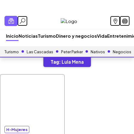
Inicio
Noticias
Turismo
Dinero y negocios
Vida
Entretenim
Turismo
Las Cascadas
Peter Parker
Nativos
Negocios
Tag:
Lula Mena
H-Mujeres