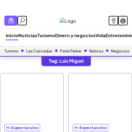
Inicio
Noticias
Turismo
Dinero y negocios
Vida
Entretenim
Turismo
Las Cascadas
Peter Parker
Nativos
Negocios
Tag:
Luis Miguel
H-Espectaculos
H-Espectaculos