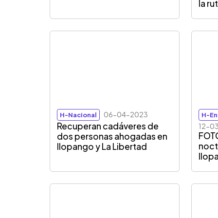
la r
06-04-2023
H-Nacional
H-En
Recuperan cadáveres de
12-0
FOTO
dos personas ahogadas en
noct
Ilopango y La Libertad
Ilop