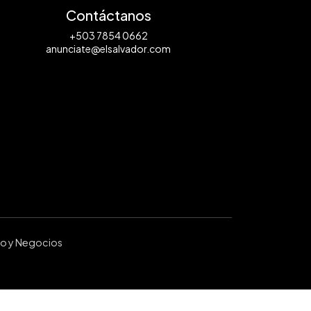
Contáctanos
+503 7854 0662
anunciate@elsalvador.com
ro y Negocios