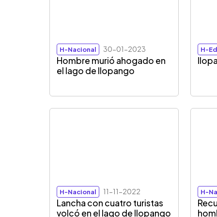
30-01-2023
H-Nacional
H-Ed
Hombre murió ahogado en
Ilop
el lago de Ilopango
11-11-2022
H-Nacional
H-Na
Lancha con cuatro turistas
Recu
volcó en el lago de Ilopango
homb