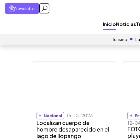
Newsletter
Inicio
Noticias
T
Turismo
La
15-10-2023
H-Nacional
H-En
Localizan cuerpo de
12-0
FOT
hombre desaparecido en el
play
lago de Ilopango