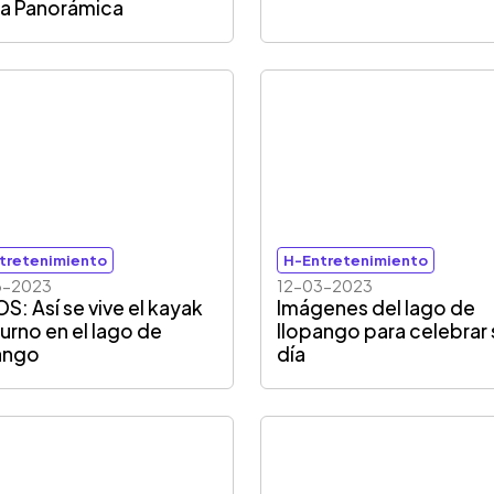
uta Panorámica
tretenimiento
H-Entretenimiento
3-2023
12-03-2023
S: Así se vive el kayak
Imágenes del lago de
urno en el lago de
Ilopango para celebrar 
ango
día