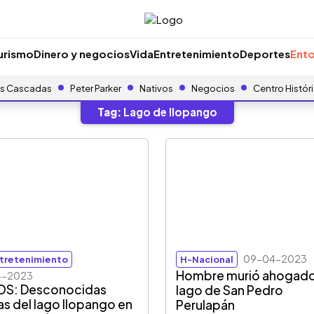
urismo
Dinero y negocios
Vida
Entretenimiento
Deportes
Ento
s Cascadas
Peter Parker
Nativos
Negocios
Centro Histór
Tag:
Lago de Ilopango
09-04-2023
tretenimiento
H-Nacional
Hombre murió ahogado
4-2023
OS: Desconocidas
lago de San Pedro
as del lago Ilopango en
Perulapán