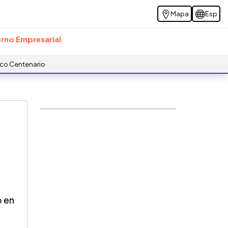
Mapa
Esp
rno Empresarial
ico Centenario
 en