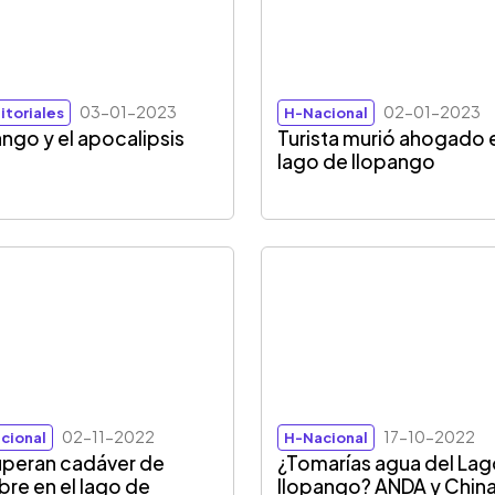
03-01-2023
02-01-2023
itoriales
H-Nacional
ango y el apocalipsis
Turista murió ahogado e
lago de Ilopango
02-11-2022
17-10-2022
cional
H-Nacional
peran cadáver de
¿Tomarías agua del Lag
re en el lago de
Ilopango? ANDA y Chin