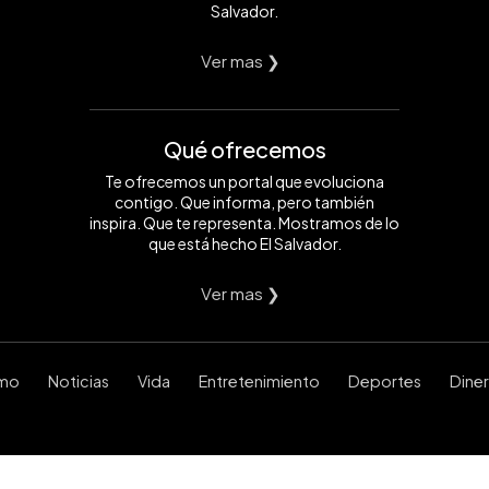
Salvador.
Ver mas ❯
Qué ofrecemos
Te ofrecemos un portal que evoluciona
contigo. Que informa, pero también
inspira. Que te representa. Mostramos de lo
que está hecho El Salvador.
Ver mas ❯
smo
Noticias
Vida
Entretenimiento
Deportes
Dine