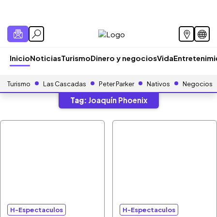
Inicio
Noticias
Turismo
Dinero y negocios
Vida
Entretenim
Turismo
Las Cascadas
Peter Parker
Nativos
Negocios
Tag:
Joaquín Phoenix
H-Espectaculos
H-Espectaculos