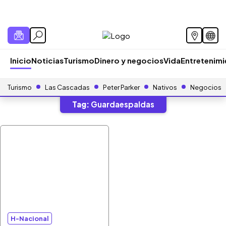
Inicio
Noticias
Turismo
Dinero y negocios
Vida
Entretenim
Turismo
Las Cascadas
Peter Parker
Nativos
Negocios
Tag:
Guardaespaldas
H-Nacional