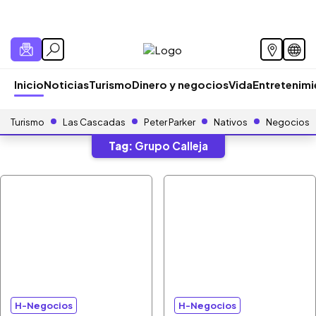
Inicio
Noticias
Turismo
Dinero y negocios
Vida
Entretenim
Turismo
Las Cascadas
Peter Parker
Nativos
Negocios
Tag:
Grupo Calleja
H-Negocios
H-Negocios