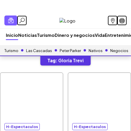
Inicio
Noticias
Turismo
Dinero y negocios
Vida
Entretenim
Turismo
Las Cascadas
Peter Parker
Nativos
Negocios
Tag:
Gloria Trevi
H-Espectaculos
H-Espectaculos