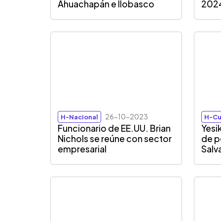
Ahuachapán e Ilobasco
202
26-10-2023
H-Nacional
H-Cu
Funcionario de EE.UU. Brian
Yesi
Nichols se reúne con sector
de p
empresarial
Salv