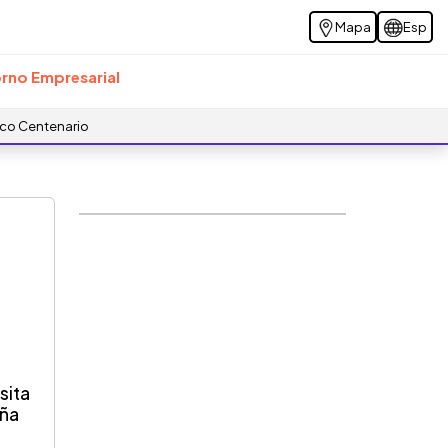
Mapa
Esp
rno Empresarial
ico Centenario
sita
eña