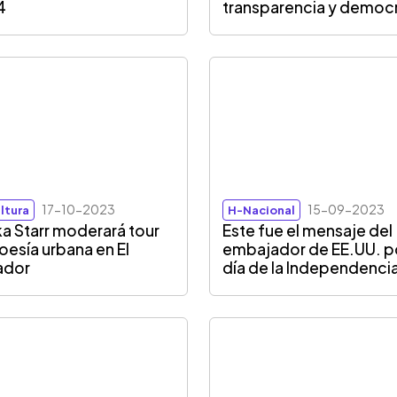
4
transparencia y democ
17-10-2023
15-09-2023
ltura
H-Nacional
ka Starr moderará tour
Este fue el mensaje del
oesía urbana en El
embajador de EE.UU. po
ador
día de la Independenci