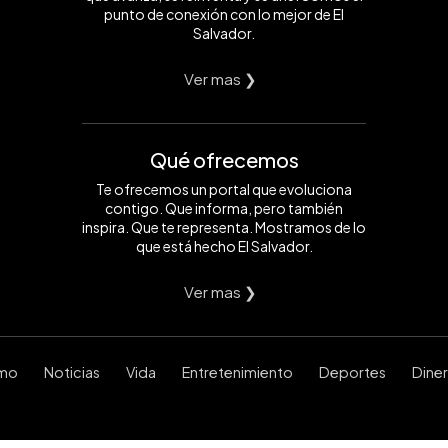
punto de conexión con lo mejor de El
Salvador.
Ver mas ❯
Qué ofrecemos
Te ofrecemos un portal que evoluciona
contigo. Que informa, pero también
inspira. Que te representa. Mostramos de lo
que está hecho El Salvador.
Ver mas ❯
smo
Noticias
Vida
Entretenimiento
Deportes
Dine