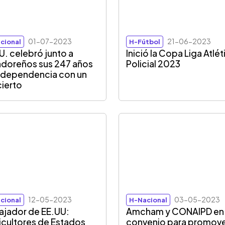
01-07-2023
21-06-2023
cional
H-Fútbol
U. celebró junto a
Inició la Copa Liga Atlét
adoreños sus 247 años
Policial 2023
ndependencia con un
ierto
12-05-2023
03-05-2023
cional
H-Nacional
jador de EE.UU:
Amcham y CONAIPD en
icultores de Estados
convenio para promove