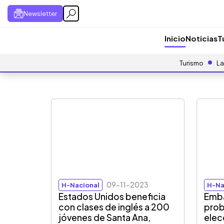
Newsletter
Inicio
Noticias
T
Turismo
La
09-11-2023
H-Nacional
H-Na
Estados Unidos beneficia
Emba
con clases de inglés a 200
prob
jóvenes de Santa Ana,
elec