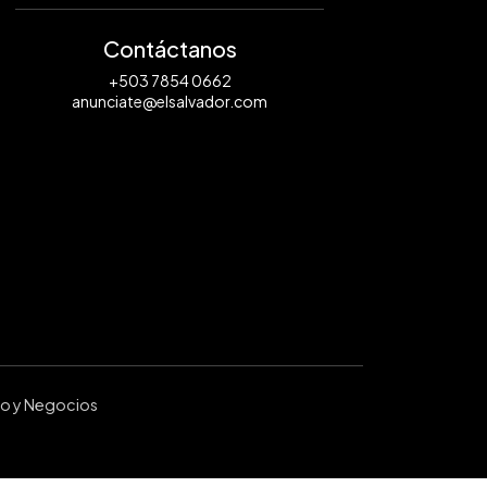
Contáctanos
+503 7854 0662
anunciate@elsalvador.com
ro y Negocios