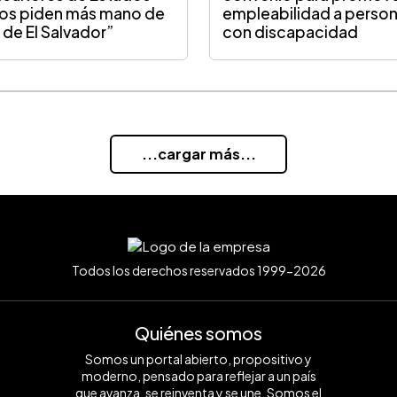
os piden más mano de
empleabilidad a perso
 de El Salvador”
con discapacidad
...cargar más...
Todos los derechos reservados 1999-2026
Quiénes somos
Somos un portal abierto, propositivo y
moderno, pensado para reflejar a un país
que avanza, se reinventa y se une. Somos el