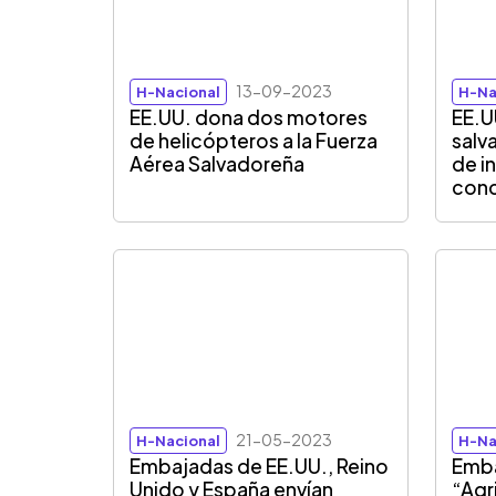
13-09-2023
H-Nacional
H-Na
EE.UU. dona dos motores
EE.U
de helicópteros a la Fuerza
salv
Aérea Salvadoreña
de i
conc
21-05-2023
H-Nacional
H-Na
Embajadas de EE.UU., Reino
Emba
Unido y España envían
“Agr