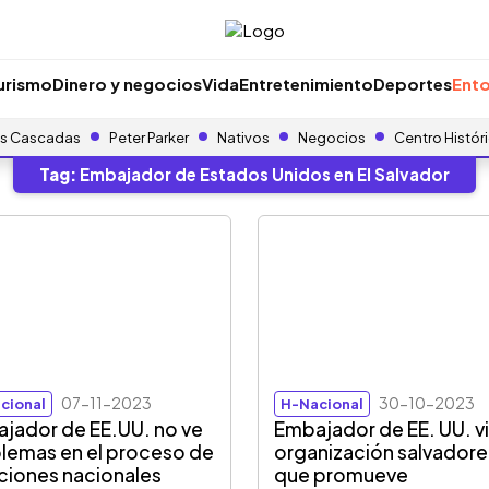
urismo
Dinero y negocios
Vida
Entretenimiento
Deportes
Ento
s Cascadas
Peter Parker
Nativos
Negocios
Centro Histór
Tag:
Embajador de Estados Unidos en El Salvador
07-11-2023
30-10-2023
cional
H-Nacional
jador de EE.UU. no ve
Embajador de EE. UU. vi
lemas en el proceso de
organización salvador
ciones nacionales
que promueve