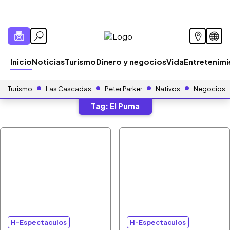
Inicio
Noticias
Turismo
Dinero y negocios
Vida
Entretenim
Turismo
Las Cascadas
Peter Parker
Nativos
Negocios
Tag:
El Puma
H-Espectaculos
H-Espectaculos