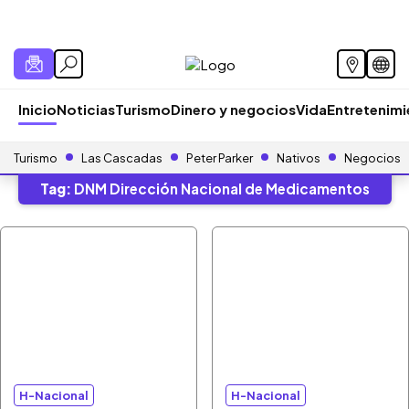
Inicio
Noticias
Turismo
Dinero y negocios
Vida
Entretenim
Turismo
Las Cascadas
Peter Parker
Nativos
Negocios
Tag:
DNM Dirección Nacional de Medicamentos
H-Nacional
H-Nacional