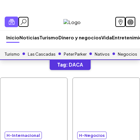
Inicio
Noticias
Turismo
Dinero y negocios
Vida
Entretenim
Turismo
Las Cascadas
Peter Parker
Nativos
Negocios
Tag:
DACA
H-Internacional
H-Negocios