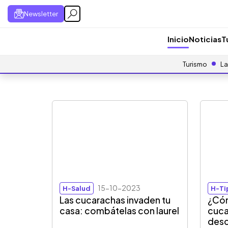
Newsletter
Inicio
Noticias
T
Turismo
La
15-10-2023
H-Salud
H-Ti
Las cucarachas invaden tu
¿Cóm
casa: combátelas con laurel
cuca
desc