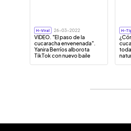
26-03-2022
H-Viral
H-Ti
VIDEO. "El paso de la
¿Cóm
cucaracha envenenada".
cuca
Yanira Berríos alborota
toda
TikTok con nuevo baile
natu