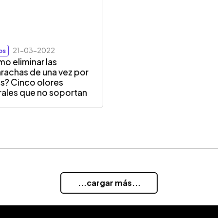
21-03-2022
ps
o eliminar las
rachas de una vez por
s? Cinco olores
rales que no soportan
...cargar más...