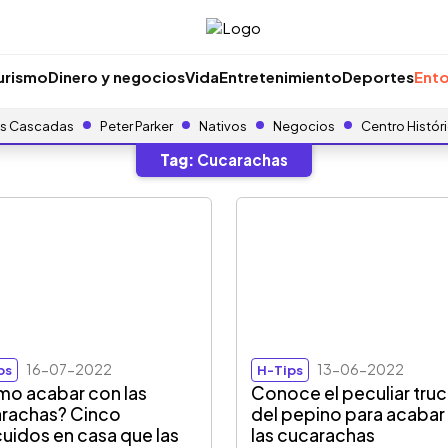
urismo
Dinero y negocios
Vida
Entretenimiento
Deportes
Ento
s Cascadas
Peter Parker
Nativos
Negocios
Centro Histór
Tag:
Cucarachas
16-07-2022
13-06-2022
ps
H-Tips
o acabar con las
Conoce el peculiar tru
rachas? Cinco
del pepino para acabar
uidos en casa que las
las cucarachas