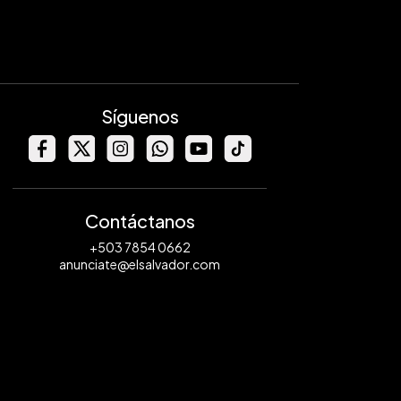
Síguenos
Contáctanos
+503 7854 0662
anunciate@elsalvador.com