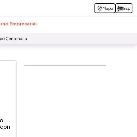
Mapa
Esp
rno Empresarial
ico Centenario
co
 con