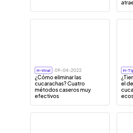
atra
09-04-2022
H-Viral
H-Ti
¿Cómo eliminar las
¿Tie
cucarachas? Cuatro
el d
métodos caseros muy
cuca
efectivos
eco