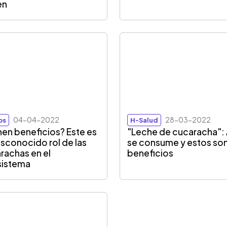
en
04-04-2022
28-03-2022
ps
H-Salud
nen beneficios? Este es
"Leche de cucaracha": 
esconocido rol de las
se consume y estos son
rachas en el
beneficios
sistema