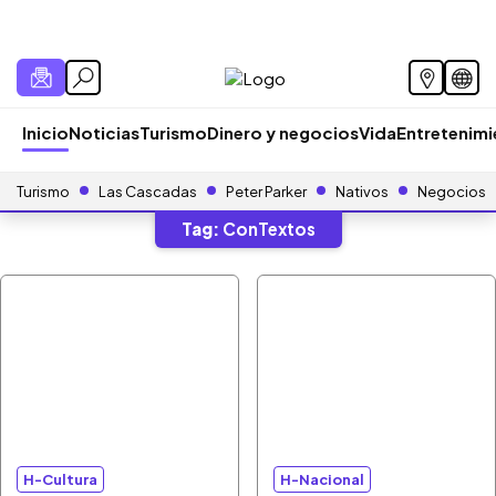
Inicio
Noticias
Turismo
Dinero y negocios
Vida
Entretenim
Turismo
Las Cascadas
Peter Parker
Nativos
Negocios
Tag:
ConTextos
H-Cultura
H-Nacional