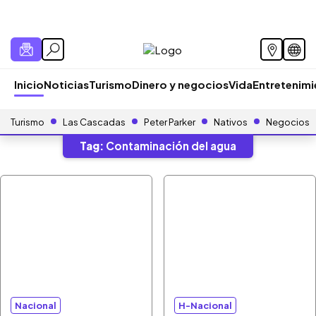
Inicio
Noticias
Turismo
Dinero y negocios
Vida
Entretenim
Turismo
Las Cascadas
Peter Parker
Nativos
Negocios
Tag:
Contaminación del agua
Nacional
H-Nacional