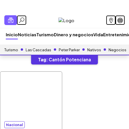
Inicio
Noticias
Turismo
Dinero y negocios
Vida
Entretenim
Turismo
Las Cascadas
Peter Parker
Nativos
Negocios
Tag:
Cantón Potenciana
Nacional