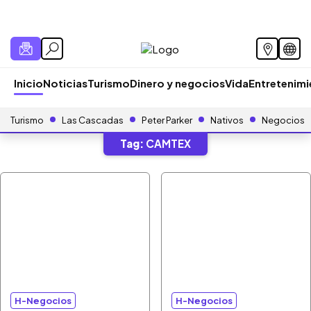
Inicio
Noticias
Turismo
Dinero y negocios
Vida
Entretenim
Turismo
Las Cascadas
Peter Parker
Nativos
Negocios
Tag:
CAMTEX
H-Negocios
H-Negocios