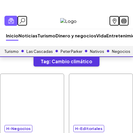
Inicio
Noticias
Turismo
Dinero y negocios
Vida
Entretenim
Turismo
Las Cascadas
Peter Parker
Nativos
Negocios
Tag:
Cambio climático
H-Negocios
H-Editoriales