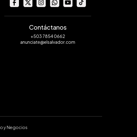
Contáctanos
+503 7854 0662
anunciate@elsalvador.com
ro y Negocios