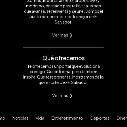
Somos un portal abierto, propositivo y
moderno, pensado para reflejar a un país
que avanza, se reinventa y se une. Somos el
punto de conexión con lo mejor de El
Salvador.
Ver mas ❯
Qué ofrecemos
Te ofrecemos un portal que evoluciona
contigo. Que informa, pero también
inspira. Que te representa. Mostramos de lo
que está hecho El Salvador.
Ver mas ❯
smo
Noticias
Vida
Entretenimiento
Deportes
Dine