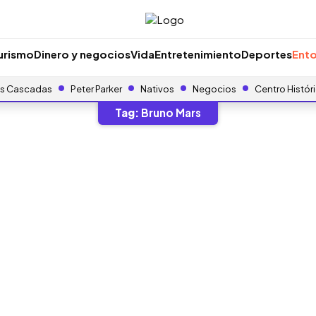
urismo
Dinero y negocios
Vida
Entretenimiento
Deportes
Ento
s Cascadas
Peter Parker
Nativos
Negocios
Centro Histór
Tag:
Bruno Mars