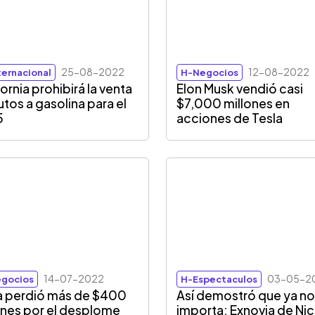
25-08-2022
12-08-2022
ternacional
H-Negocios
ornia prohibirá la venta
Elon Musk vendió casi
utos a gasolina para el
$7,000 millones en
5
acciones de Tesla
14-07-2022
03-05-2
gocios
H-Espectaculos
a perdió más de $400
Así demostró que ya no
ones por el desplome
importa: Exnovia de Ni