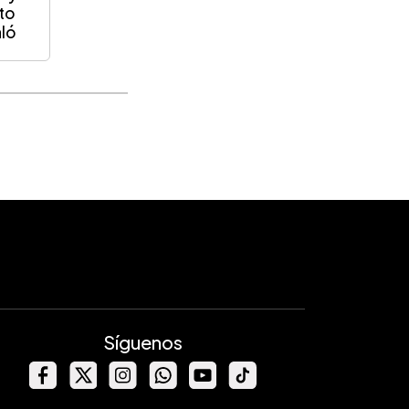
uto
aló
Síguenos