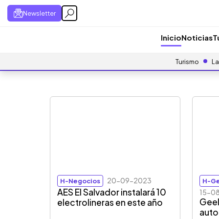
Newsletter
Inicio
Noticias
T
Turismo
La
20-09-2023
H-Negocios
H-Ge
AES El Salvador instalará 10
15-0
Geel
electrolineras en este año
autom