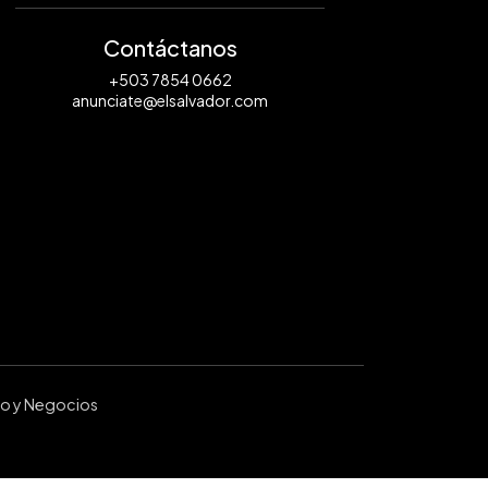
Contáctanos
+503 7854 0662
anunciate@elsalvador.com
ro y Negocios