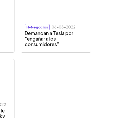
06-08-2022
H-Negocios
Demandan a Tesla por
"engañar a los
consumidores"
022
 le
cky