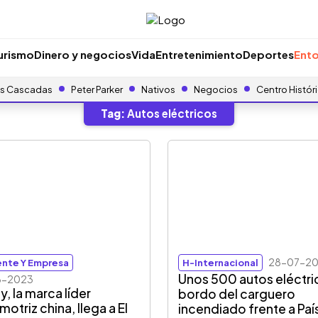
urismo
Dinero y negocios
Vida
Entretenimiento
Deportes
Ento
s Cascadas
Peter Parker
Nativos
Negocios
Centro Histór
Tag:
Autos eléctricos
28-07-2
nte Y Empresa
H-Internacional
Unos 500 autos eléctri
8-2023
y, la marca líder
bordo del carguero
otriz china, llega a El
incendiado frente a Paí