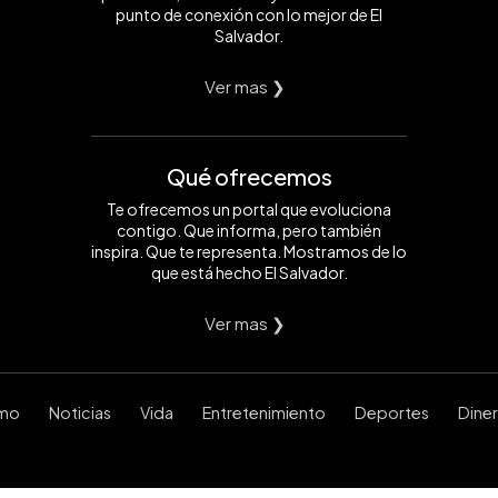
punto de conexión con lo mejor de El
Salvador.
Ver mas ❯
Qué ofrecemos
Te ofrecemos un portal que evoluciona
contigo. Que informa, pero también
inspira. Que te representa. Mostramos de lo
que está hecho El Salvador.
Ver mas ❯
smo
Noticias
Vida
Entretenimiento
Deportes
Dine