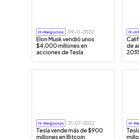
09-11-2022
H-Negocios
H-In
Elon Musk vendió unos
Calif
$4,000 millones en
de a
acciones de Tesla
203
21-07-2022
H-Negocios
H-Ne
Tesla vende más de $900
Tesl
millones en Bitcoin
mill