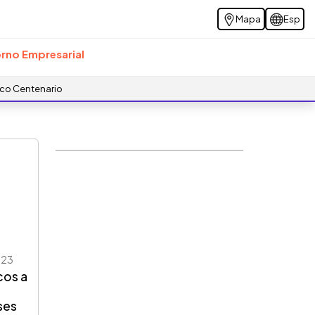
Mapa
Esp
rno Empresarial
ico Centenario
023
cos a
ses