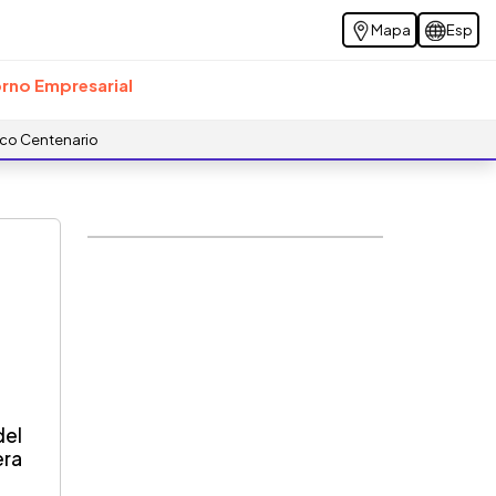
Mapa
Esp
rno Empresarial
ico Centenario
del
era