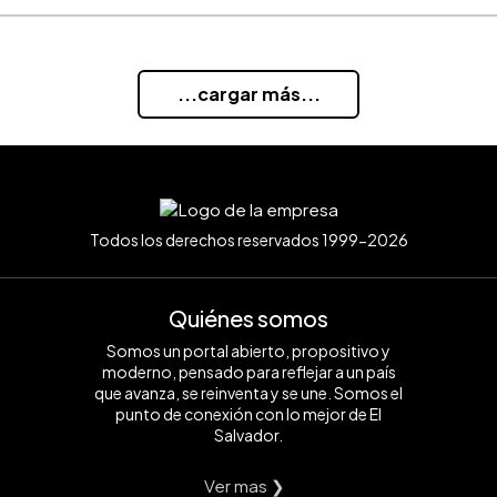
...cargar más...
Todos los derechos reservados 1999-2026
Quiénes somos
Somos un portal abierto, propositivo y
moderno, pensado para reflejar a un país
que avanza, se reinventa y se une. Somos el
punto de conexión con lo mejor de El
Salvador.
Ver mas ❯