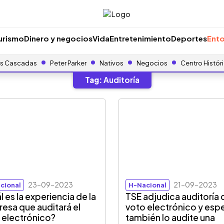
urismo
Dinero y negocios
Vida
Entretenimiento
Deportes
Ento
s Cascadas
Peter Parker
Nativos
Negocios
Centro Histór
Tag:
Auditoría
23-09-2023
21-09-2023
cional
H-Nacional
l es la experiencia de la
TSE adjudica auditoría 
esa que auditará el
voto electrónico y esp
 electrónico?
también lo audite una