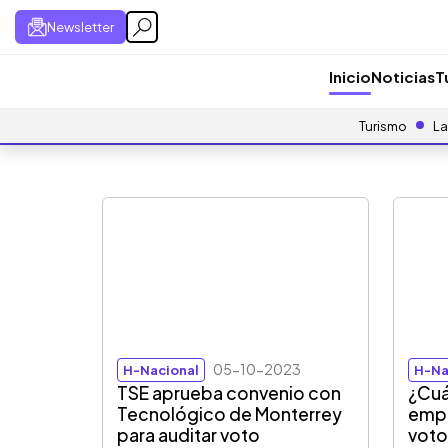
Newsletter
Inicio
Noticias
T
Turismo
La
05-10-2023
H-Nacional
H-Na
TSE aprueba convenio con
¿Cuá
Tecnológico de Monterrey
empr
para auditar voto
voto