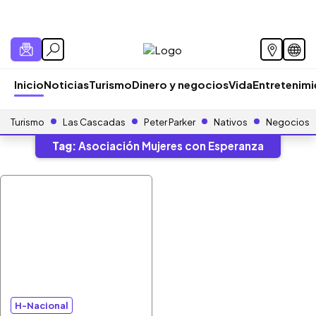
Inicio
Noticias
Turismo
Dinero y negocios
Vida
Entretenim
Turismo
Las Cascadas
Peter Parker
Nativos
Negocios
Tag:
Asociación Mujeres con Esperanza
H-Nacional