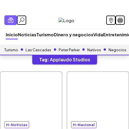
Inicio
Noticias
Turismo
Dinero y negocios
Vida
Entretenim
Turismo
Las Cascadas
Peter Parker
Nativos
Negocios
Tag:
Applaudo Studios
H-Noticias
H-Nacional