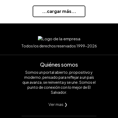
...cargar más...
Todos los derechos reservados 1999-2026
Quiénes somos
Somos un portal abierto, propositivo y
moderno, pensado para reflejar a un país
que avanza, se reinventa y se une. Somos el
punto de conexión con lo mejor de El
Salvador.
Ver mas ❯