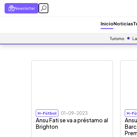
Newsletter
Inicio
Noticias
T
Turismo
La
01-09-2023
H-Fútbol
H-Fú
Ansu Fati se va a préstamo al
Ansu 
Brighton
Barc
Prem