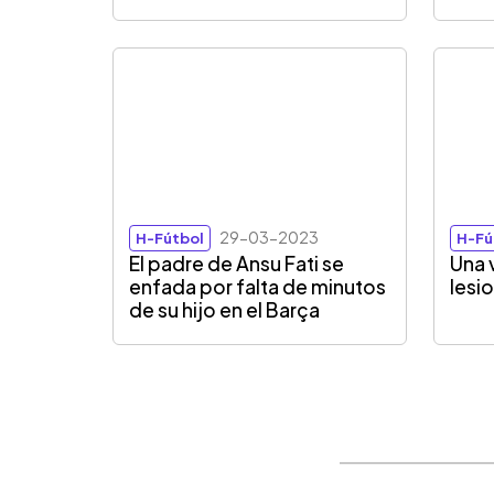
29-03-2023
H-Fútbol
H-Fú
El padre de Ansu Fati se
Una 
enfada por falta de minutos
lesio
de su hijo en el Barça