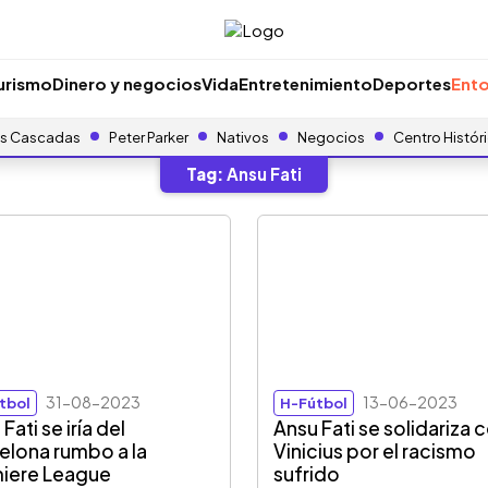
urismo
Dinero y negocios
Vida
Entretenimiento
Deportes
Ento
s Cascadas
Peter Parker
Nativos
Negocios
Centro Histór
Tag:
Ansu Fati
31-08-2023
13-06-2023
tbol
H-Fútbol
Fati se iría del
Ansu Fati se solidariza 
elona rumbo a la
Vinicius por el racismo
iere League
sufrido