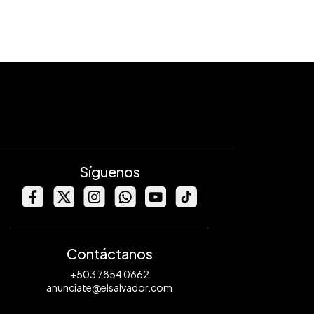
Síguenos
Contáctanos
+503 7854 0662
anunciate@elsalvador.com