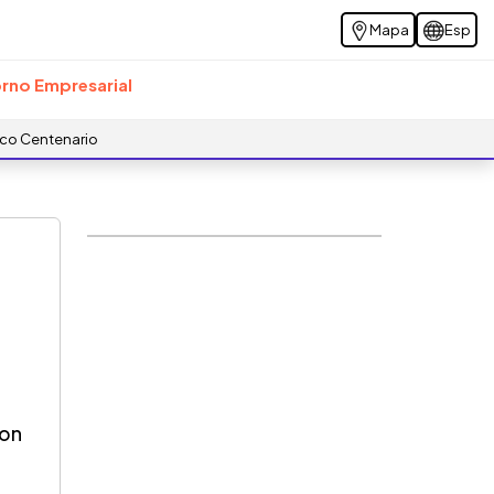
Mapa
Esp
rno Empresarial
ico Centenario
con