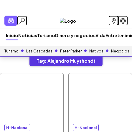
Inicio
Noticias
Turismo
Dinero y negocios
Vida
Entretenim
Turismo
Las Cascadas
Peter Parker
Nativos
Negocios
Tag:
Alejandro Muyshondt
H-Nacional
H-Nacional