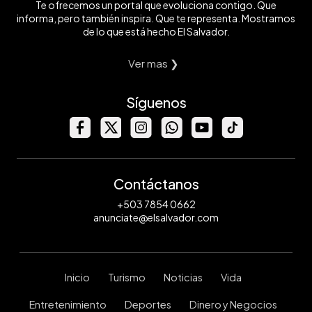
Te ofrecemos un portal que evoluciona contigo. Que
informa, pero también inspira. Que te representa. Mostramos
de lo que está hecho El Salvador.
Ver mas ❯
Síguenos
Contáctanos
+503 7854 0662
anunciate@elsalvador.com
Inicio
Turismo
Noticias
Vida
Entretenimiento
Deportes
Dinero y Negocios