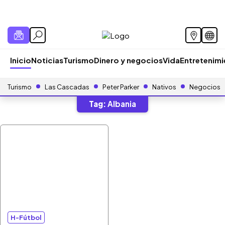
Inicio
Noticias
Turismo
Dinero y negocios
Vida
Entretenim
Turismo
Las Cascadas
Peter Parker
Nativos
Negocios
Tag:
Albania
H-Fútbol