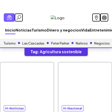
Inicio
Noticias
Turismo
Dinero y negocios
Vida
Entretenim
Turismo
Las Cascadas
Peter Parker
Nativos
Negocios
Tag:
Agricultura sostenible
H-Noticias
H-Nacional