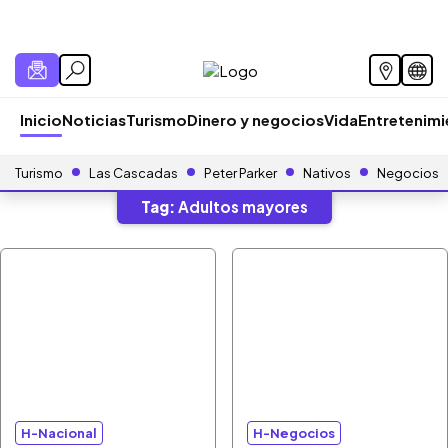
Inicio
Noticias
Turismo
Dinero y negocios
Vida
Entretenim
Turismo
Las Cascadas
Peter Parker
Nativos
Negocios
Tag:
Adultos mayores
H-Nacional
H-Negocios