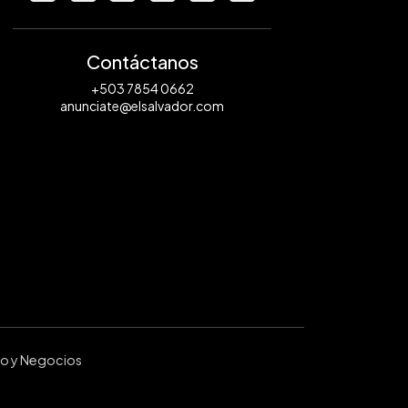
Contáctanos
+503 7854 0662
anunciate@elsalvador.com
ro y Negocios