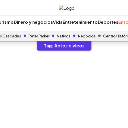
urismo
Dinero y negocios
Vida
Entretenimiento
Deportes
Ento
s Cascadas
Peter Parker
Nativos
Negocios
Centro Histór
Tag:
Actos cívicos