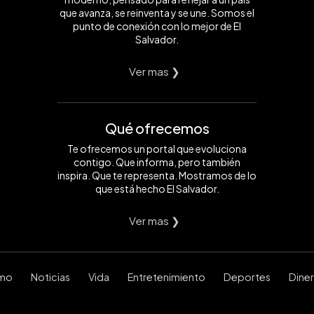
que avanza, se reinventa y se une. Somos el
punto de conexión con lo mejor de El
Salvador.
Ver mas ❯
Qué ofrecemos
Te ofrecemos un portal que evoluciona
contigo. Que informa, pero también
inspira. Que te representa. Mostramos de lo
que está hecho El Salvador.
Ver mas ❯
smo
Noticias
Vida
Entretenimiento
Deportes
Dine