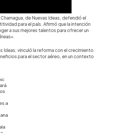
úl Chamagua, de Nuevas Ideas, defendió el
ividad para el país. Afirmó que la intención
ger a sus mejores talentos para ofrecer un
líneas».
 Ideas, vinculó la reforma con el crecimiento
neficios para el sector aéreo, en un contexto
ic
hará
los
es a
ana
ala
ta