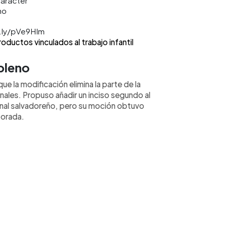
arácter
no
t.ly/pVe9HIm
ductos vinculados al trabajo infantil
pleno
e la modificación elimina la parte de la
nales. Propuso añadir un inciso segundo al
onal salvadoreño, pero su moción obtuvo
porada.