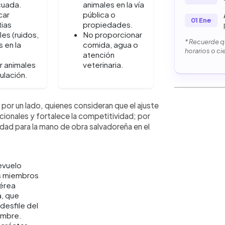
cuada.
animales en la vía
car
pública o
01 Ene
ias
propiedades.
les (ruidos,
No proporcionar
* Recuerde qu
s en la
comida, agua o
horarios o ci
atención
r animales
veterinaria.
gulación.
 por un lado, quienes consideran que el ajuste
acionales y fortalece la competitividad; por
ridad para la mano de obra salvadoreña en el
evuelo
s miembros
érea
, que
 desfile del
embre.