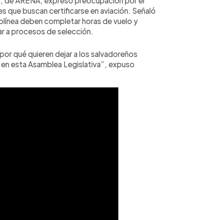
oro, de ARENA, expresó preocupación por el
s que buscan certificarse en aviación. Señaló
rolínea deben completar horas de vuelo y
ar a procesos de selección.
¿por qué quieren dejar a los salvadoreños
en esta Asamblea Legislativa”, expuso