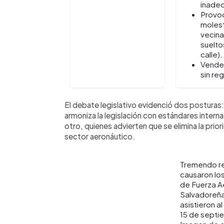
inade
Provo
molest
vecina
suelto
calle).
Vende
sin re
El debate legislativo evidenció dos posturas:
armoniza la legislación con estándares intern
otro, quienes advierten que se elimina la prio
sector aeronáutico.
Tremendo r
causaron lo
de Fuerza A
Salvadoreña
asistieron al
15 de septi