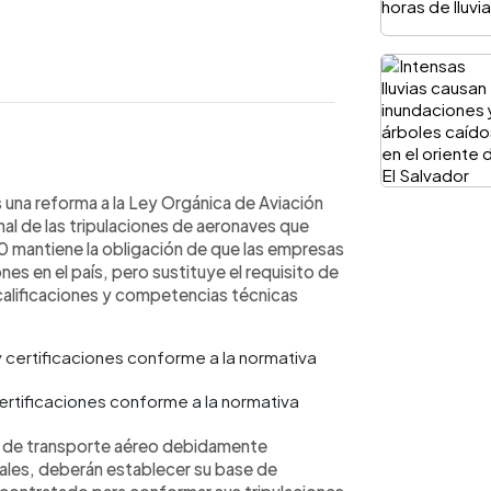
WhatsApp
Copiar link
6 votos una reforma a la Ley
una reforma a la Ley Orgánica de Aviación
 los requisitos para la tripulación de
onal de las tripulaciones de aeronaves que
El cambio elimina la exigencia de
140 mantiene la obligación de que las empresas
e por la obligación de contar con
es en el país, pero sustituye el requisito de
as conforme a la normativa vigente.
 calificaciones y competencias técnicas
se pierde la prioridad para
 legisladores oficialistas defendieron
y armonización con estándares
rganización de Aviación Civil
certificaciones conforme a la normativa
as de transporte aéreo debidamente
ales, deberán establecer su base de