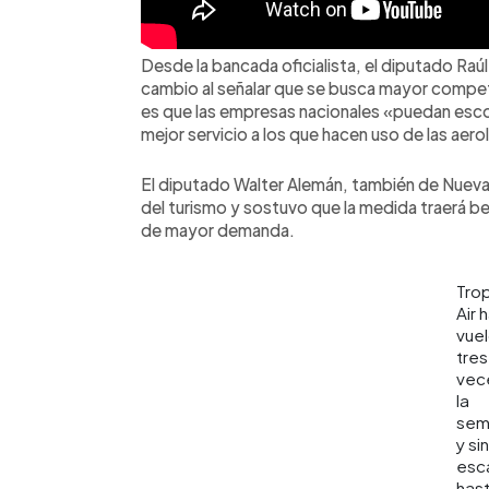
Desde la bancada oficialista, el diputado Ra
cambio al señalar que se busca mayor competit
es que las empresas nacionales «puedan esco
mejor servicio a los que hacen uso de las aero
El diputado Walter Alemán, también de Nuevas
del turismo y sostuvo que la medida traerá be
de mayor demanda.
Trop
Air 
vue
tres
vec
la
sem
y sin
esc
has