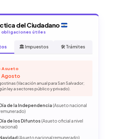
áctica del Ciudadano
y obligaciones útiles
tos
🏛️ Impuestos
🛠️ Trámites
 Asueto
de Agosto
gostinas (Vacación anual para San Salvador;
gún ley a sectores público y privado).
Día de la Independencia
(Asueto nacional
remunerado)
Día de los Difuntos
(Asueto oficial a nivel
nacional)
Navidad
(Asueto nacional remunerado)