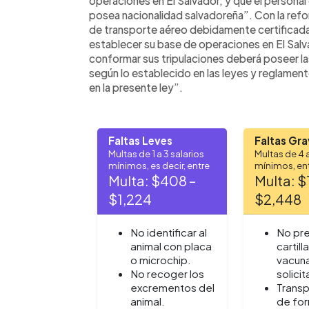
operaciones en El Salvador, y que el persona
posea nacionalidad salvadoreña”. Con la refo
de transporte aéreo debidamente certifica
establecer su base de operaciones en El Salv
conformar sus tripulaciones deberá poseer la
según lo establecido en las leyes y reglament
en la presente ley”.
Faltas Leves
Faltas Gr
Multas de 1 a 3 salarios
Multas de 4 a
mínimos, es decir, entre
mínimos, en
Multa: $408 –
Multa: $
$1,224
$2,448
No identificar al
No pr
animal con placa
cartill
o microchip.
vacuna
No recoger los
solicit
excrementos del
Transp
animal.
de fo