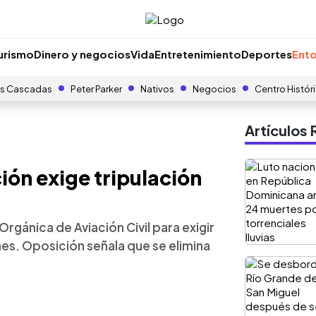
urismo
Dinero y negocios
Vida
Entretenimiento
Deportes
Ento
s Cascadas
Peter Parker
Nativos
Negocios
Centro Histór
Artículo
ión exige tripulación
rgánica de Aviación Civil para exigir
es. Oposición señala que se elimina