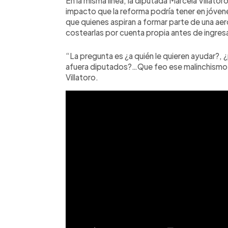
En la misma línea, la diputada Marcela Villat
impacto que la reforma podría tener en jóvene
que quienes aspiran a formar parte de una ae
costearlas por cuenta propia antes de ingres
“La pregunta es ¿a quién le quieren ayudar?, 
afuera diputados?…Que feo ese malinchismo 
Villatoro.