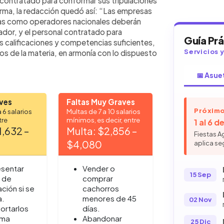
l contratado para conformar sus tripulaciones
rma, la redacción quedó así: “Las empresas
das como operadores nacionales deberán
ador, y el personal contratado para
Guía Pr
s calificaciones y competencias suficientes,
Servicios 
os de la materia, en armonía con lo dispuesto
📅 Asue
aves
Faltas Muy Graves
Próximo
 6 salarios
Multas de 7 a 10 salarios
tre
mínimos, es decir, entre
1 al 6 
1,632 –
Multa: $2,856 –
Fiestas A
$4,080
aplica se
esentar
Vender o
15 Sep
a de
comprar
ción si se
cachorros
a.
menores de 45
02 Nov
ortarlos
días.
rma
Abandonar
25 Dic