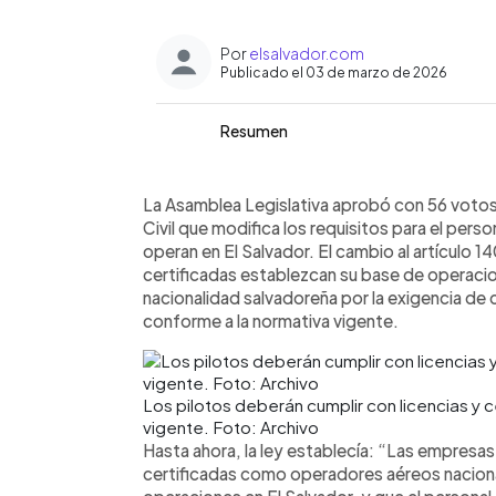
Por
elsalvador.com
Publicado el 03 de marzo de 2026
Resumen
Resumen del artículo:
0:00
Facebook
Twitter
►
La Asamblea Legislativa aprobó con 5
Escuchar artículo
La Asamblea Legislativa aprobó con 56 votos 
Orgánica de Aviación Civil que modifica
Civil que modifica los requisitos para el pers
aeronaves que operan en El Salvador. 
operan en El Salvador. El cambio al artículo 
nacionalidad salvadoreña y la sustituy
certificadas establezcan su base de operacion
calificaciones y competencias técnic
nacionalidad salvadoreña por la exigencia de
Diputadas de oposición señalaron que 
conforme a la normativa vigente.
trabajadores nacionales, mientras que
que la medida busca competitividad 
internacionales recomendados por la O
Los pilotos deberán cumplir con licencias y 
Internacional.
vigente. Foto: Archivo
Hasta ahora, la ley establecía: “Las empres
certificadas como operadores aéreos nacion