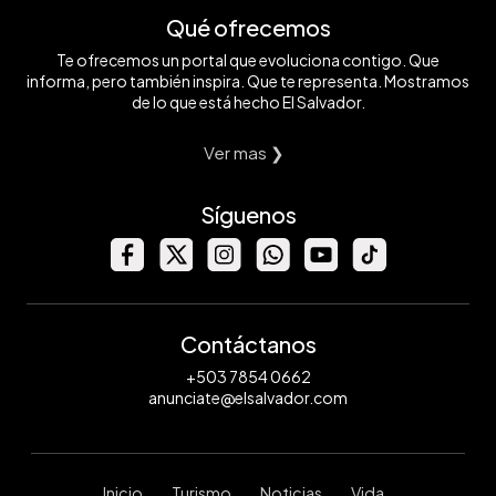
Qué ofrecemos
Te ofrecemos un portal que evoluciona contigo. Que
informa, pero también inspira. Que te representa. Mostramos
de lo que está hecho El Salvador.
Ver mas ❯
Síguenos
Contáctanos
+503 7854 0662
anunciate@elsalvador.com
Inicio
Turismo
Noticias
Vida