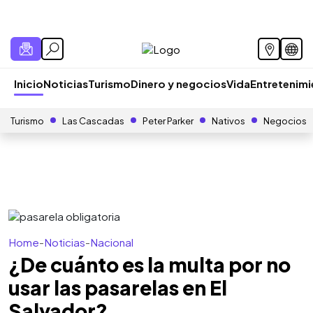
Inicio
Noticias
Turismo
Dinero y negocios
Vida
Entretenim
Turismo
Las Cascadas
Peter Parker
Nativos
Negocios
Home
-
Noticias
-
Nacional
¿De cuánto es la multa por no
usar las pasarelas en El
Salvador?