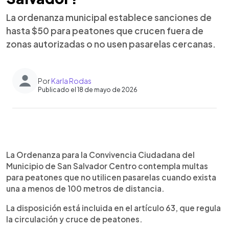
La ordenanza municipal establece sanciones de
hasta $50 para peatones que crucen fuera de
zonas autorizadas o no usen pasarelas cercanas.
Por
Karla Rodas
Publicado el 18 de mayo de 2026
Resumen del artículo:
0:00
►
resumen general Lorem ipsum dolor sit amet,
Escuchar artículo
La Ordenanza para la Convivencia Ciudadana del
consectetur adipiscing elit, sed do eiusmod
Municipio de San Salvador Centro contempla multas
tempor incididunt ut labore et dolore magna
para peatones que no utilicen pasarelas cuando exista
aliqua. Ut enim ad minim veniam, quis nostrud
una a menos de 100 metros de distancia.
exercitation ullamco laboris nisi ut aliquip ex ea
commodo consequat. Duis aute irure dolor in
La disposición está incluida en el artículo 63, que regula
reprehenderit in voluptate velit esse cillum dolore
la circulación y cruce de peatones.
eu fugiat nulla pariatur. Excepteur sint occaecat