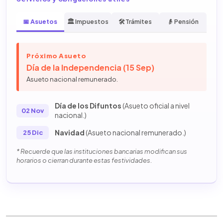
📅 Asuetos
🏛️ Impuestos
🛠️ Trámites
👴 Pensión
Próximo Asueto
Día de la Independencia (15 Sep)
Asueto nacional remunerado.
Día de los Difuntos
(Asueto oficial a nivel
02 Nov
nacional.)
Navidad
(Asueto nacional remunerado.)
25 Dic
* Recuerde que las instituciones bancarias modifican sus
horarios o cierran durante estas festividades.