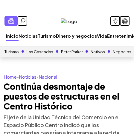
Inicio
Noticias
Turismo
Dinero y negocios
Vida
Entretenim
Turismo
Las Cascadas
Peter Parker
Nativos
Negocios
Home
-
Noticias
-
Nacional
Continúa desmontaje de
puestos de estructuras en el
Centro Histórico
El jefe de la Unidad Técnica del Comercio en el
Espacio Público Centro indicó que los
comerciantes pasarían a integrarse a la red de