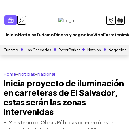
Inicio
Noticias
Turismo
Dinero y negocios
Vida
Entretenim
Turismo
Las Cascadas
Peter Parker
Nativos
Negocios
Home
-
Noticias
-
Nacional
Inicia proyecto de iluminación
en carreteras de El Salvador,
estas serán las zonas
intervenidas
El Ministerio de Obras Públicas comenzó este