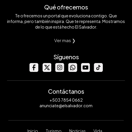
Qué ofrecemos
Te ofrecemos un portal que evoluciona contigo. Que
informa, pero también inspira. Que te representa. Mostramos
de lo que está hecho El Salvador.
Ver mas ❯
Síguenos
Contáctanos
+503 7854 0662
anunciate@elsalvador.com
Inicio
Turismo
Noticias
Vida