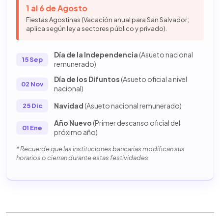
1 al 6 de Agosto
Fiestas Agostinas (Vacación anual para San Salvador;
aplica según ley a sectores público y privado).
Día de la Independencia
(Asueto nacional
15 Sep
remunerado)
Día de los Difuntos
(Asueto oficial a nivel
02 Nov
nacional)
Navidad
(Asueto nacional remunerado)
25 Dic
Año Nuevo
(Primer descanso oficial del
01 Ene
próximo año)
* Recuerde que las instituciones bancarias modifican sus
horarios o cierran durante estas festividades.