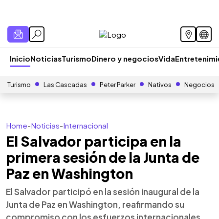
Inicio
Noticias
Turismo
Dinero y negocios
Vida
Entretenim
Turismo
Las Cascadas
Peter Parker
Nativos
Negocios
Home
-
Noticias
-
Internacional
El Salvador participa en la
primera sesión de la Junta de
Paz en Washington
El Salvador participó en la sesión inaugural de la
Junta de Paz en Washington, reafirmando su
compromiso con los esfuerzos internacionales