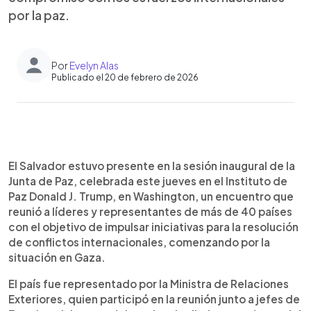
por la paz.
Por
Evelyn Alas
Publicado el 20 de febrero de 2026
Resumen del artículo:
0:00
►
El Salvador estuvo presente en la primera sesión
Escuchar artículo
El Salvador estuvo presente en la sesión inaugural de la
de la Junta de Paz, celebrada en Washington en el
Junta de Paz, celebrada este jueves en el Instituto de
Instituto de Paz Donald J. Trump. El país fue
Paz Donald J. Trump, en Washington, un encuentro que
representado por la Ministra de Relaciones
reunió a líderes y representantes de más de 40 países
Exteriores, quien participó junto a delegaciones
con el objetivo de impulsar iniciativas para la resolución
de más de 40 naciones comprometidas con la
de conflictos internacionales, comenzando por la
búsqueda de soluciones a conflictos
situación en Gaza.
internacionales, comenzando por Gaza. Durante
el encuentro, se anunciaron importantes aportes
El país fue representado por la Ministra de Relaciones
financieros para iniciativas humanitarias y de
Exteriores, quien participó en la reunión junto a jefes de
reconstrucción. La participación salvadoreña