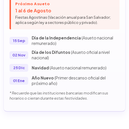
Próximo Asueto
1 al 6 de Agosto
Fiestas Agostinas (Vacación anual para San Salvador;
aplica según ley a sectores público y privado).
Día de la Independencia
(Asueto nacional
15 Sep
remunerado)
Día de los Difuntos
(Asueto oficial a nivel
02 Nov
nacional)
Navidad
(Asueto nacional remunerado)
25 Dic
Año Nuevo
(Primer descanso oficial del
01 Ene
próximo año)
* Recuerde que las instituciones bancarias modifican sus
horarios o cierran durante estas festividades.