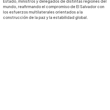
Estado, ministros y delegados de distintas regiones del
reafirma el compromiso del país con el
mundo, reafirmando el compromiso de El Salvador con
multilateralismo, el diálogo y los esfuerzos
los esfuerzos multilaterales orientados a la
orientados a promover la estabilidad y la paz
construcción de la paz y la estabilidad global.
duradera en distintas regiones del mundo.