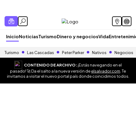
Inicio
Noticias
Turismo
Dinero y negocios
Vida
Entretenim
Turismo
Las Cascadas
Peter Parker
Nativos
Negocios
CONTENIDO DE ARCHIVO:
¡Estás navegando en el
pasado! 🚀 Da el salto a la nueva versión de
elsalvador.com
. Te
invitamos a visitar el nuevo portal país donde coincidimos todos.