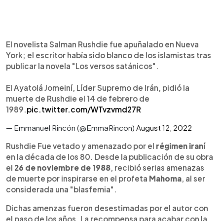
El novelista Salman Rushdie fue apuñalado en Nueva
York; el escritor había sido blanco de los islamistas tras
publicar la novela "Los versos satánicos".
El Ayatolá Jomeiní, Líder Supremo de Irán, pidió la
muerte de Rushdie el 14 de febrero de
1989.
pic.twitter.com/WTvzvmd27R
— Emmanuel Rincón (@EmmaRincon)
August 12, 2022
Rushdie Fue vetado y amenazado por el
régimen iraní
en la década de los 80. Desde la publicación de su obra
el
26 de noviembre de 1988
, recibió serias amenazas
de muerte por inspirarse en el profeta
Mahoma
, al ser
considerada una "blasfemia".
Dichas amenzas fueron desestimadas por el autor con
el paso de los años. La recompensa para acabar con la