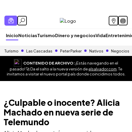
Inicio
Noticias
Turismo
Dinero y negocios
Vida
Entretenim
Turismo
Las Cascadas
Peter Parker
Nativos
Negocios
CONTENIDO DE ARCHIVO:
¡Estás navegando en el
pasado! 🚀 Da el salto a la nueva versión de
elsalvador.com
. Te
invitamos a visitar el nuevo portal país donde coincidimos todos.
¿Culpable o inocente? Alicia
Machado en nueva serie de
Telemundo