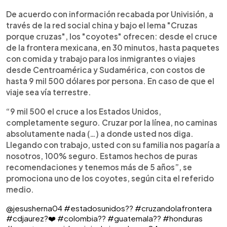
De acuerdo con información recabada por Univisión, a
través de la red social china y bajo el lema "Cruzas
porque cruzas", los "coyotes" ofrecen: desde el cruce
de la frontera mexicana, en 30 minutos, hasta paquetes
con comida y trabajo para los inmigrantes o viajes
desde Centroamérica y Sudamérica, con costos de
hasta 9 mil 500 dólares por persona. En caso de que el
viaje sea vía terrestre.
“9 mil 500 el cruce a los Estados Unidos,
completamente seguro. Cruzar por la línea, no caminas
absolutamente nada (…) a donde usted nos diga.
Llegando con trabajo, usted con su familia nos pagaría a
nosotros, 100% seguro. Estamos hechos de puras
recomendaciones y tenemos más de 5 años”, se
promociona uno de los coyotes, según cita el referido
medio.
@jesusherna04
#estadosunidos??
#cruzandolafrontera
#cdjaurez?❤️
#colombia??
#guatemala??
#honduras