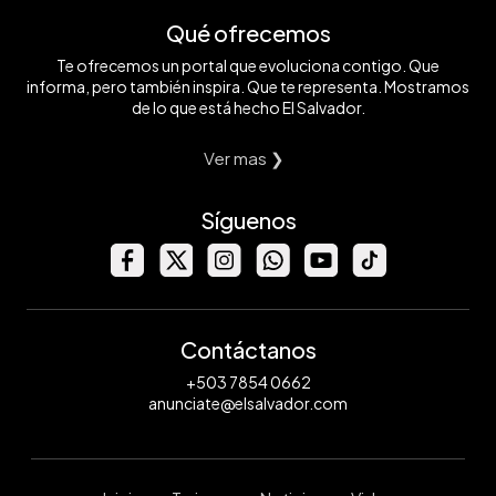
Qué ofrecemos
Te ofrecemos un portal que evoluciona contigo. Que
informa, pero también inspira. Que te representa. Mostramos
de lo que está hecho El Salvador.
Ver mas ❯
Síguenos
Contáctanos
+503 7854 0662
anunciate@elsalvador.com