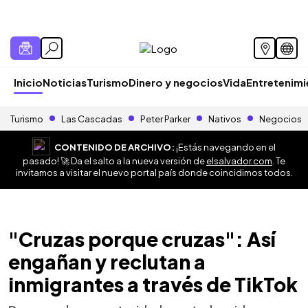
Inicio
Noticias
Turismo
Dinero y negocios
Vida
Entretenim
Turismo
Las Cascadas
Peter Parker
Nativos
Negocios
CONTENIDO DE ARCHIVO:
¡Estás navegando en el
pasado! 🚀 Da el salto a la nueva versión de
elsalvador.com
. Te
invitamos a visitar el nuevo portal país donde coincidimos todos.
"Cruzas porque cruzas": Así
engañan y reclutan a
inmigrantes a través de TikTok