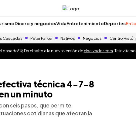
urismo
Dinero y negocios
Vida
Entretenimiento
Deportes
Ento
s Cascadas
Peter Parker
Nativos
Negocios
Centro Histór
 pasado! 🚀 Da el salto a la nueva versión de
elsalvador.com
. Te invitam
efectiva técnica 4-7-8
 en un minuto
 con seis pasos, que permite
situaciones cotidianas que afectan la