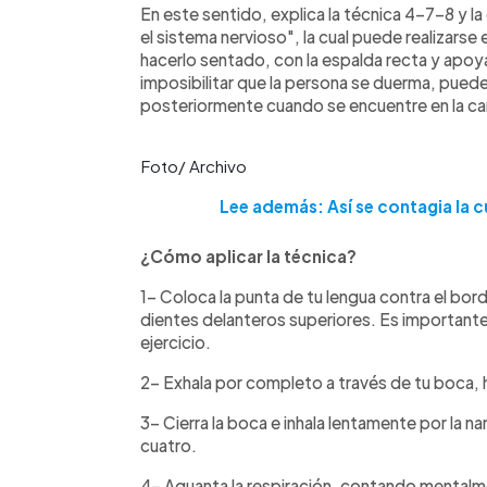
En este sentido, explica la técnica 4-7-8 y la
el sistema nervioso", la cual puede realizarse
hacerlo sentado, con la espalda recta y apo
imposibilitar que la persona se duerma, pued
posteriormente cuando se encuentre en la ca
Foto/ Archivo
Lee además: Así se contagia la cu
¿Cómo aplicar la técnica?
1- Coloca la punta de tu lengua contra el bord
dientes delanteros superiores. Es importante
ejercicio.
2- Exhala por completo a través de tu boca, h
3- Cierra la boca e inhala lentamente por la 
cuatro.
4- Aguanta la respiración, contando mentalm