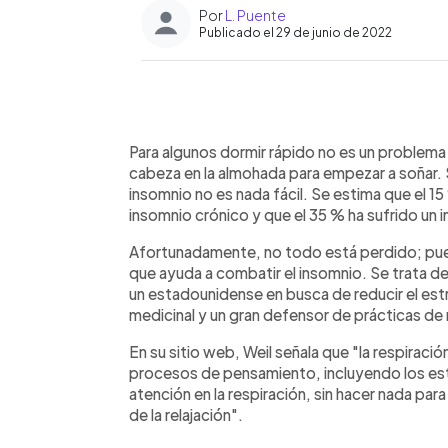
Por
L. Puente
Publicado el 29 de junio de 2022
0:00
Facebook
Twitter
►
Escuchar artículo
Para algunos dormir rápido no es un problema
cabeza en la almohada para empezar a soñar. 
insomnio no es nada fácil. Se estima que el 1
insomnio crónico y que el 35 % ha sufrido un 
Afortunadamente, no todo está perdido; pues 
que ayuda a combatir el insomnio. Se trata d
un estadounidense en busca de reducir el estr
medicinal y un gran defensor de prácticas de r
En su sitio web, Weil señala que "la respiración
procesos de pensamiento, incluyendo los e
atención en la respiración, sin hacer nada pa
de la relajación".