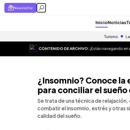
Newsletter
Inicio
Noticias
T
Turismo
La
CONTENIDO DE ARCHIVO:
¡Estás navegando en el
¿Insomnio? Conoce la 
para conciliar el sueño
Se trata de una técnica de relajación,
combatir el insomnio, estrés y otras 
calidad del sueño.