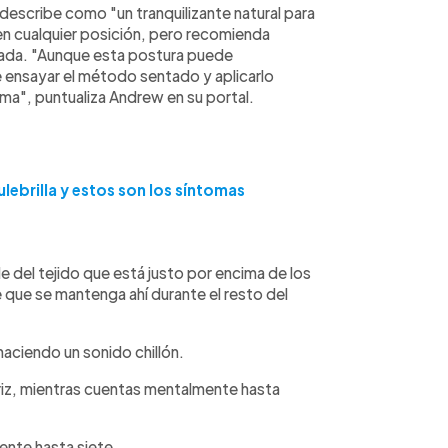
 describe como "un tranquilizante natural para
 en cualquier posición, pero recomienda
yada. "Aunque esta postura puede
e ensayar el método sentado y aplicarlo
ma", puntualiza Andrew en su portal.
lebrilla y estos son los síntomas
e del tejido que está justo por encima de los
 que se mantenga ahí durante el resto del
aciendo un sonido chillón.
nariz, mientras cuentas mentalmente hasta
ente hasta siete.