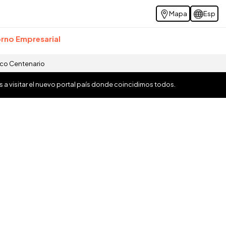
Mapa
Esp
rno Empresarial
ico Centenario
os a visitar el nuevo portal país donde coincidimos todos.