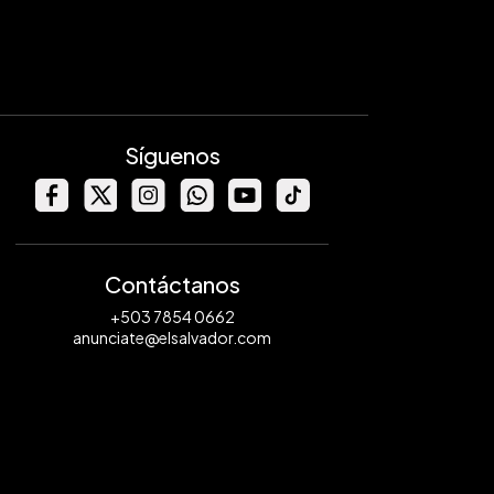
Síguenos
Contáctanos
+503 7854 0662
anunciate@elsalvador.com