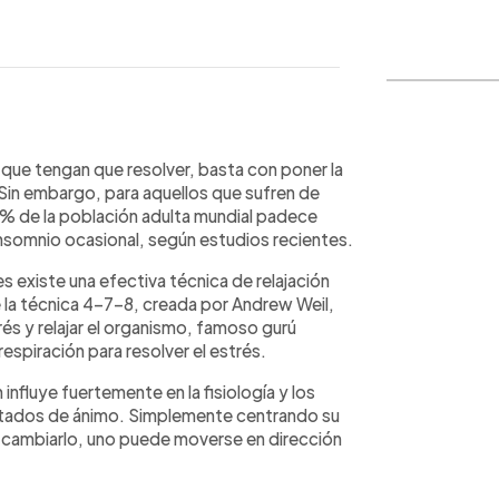
WhatsApp
Copiar link
 que tengan que resolver, basta con poner la
Sin embargo, para aquellos que sufren de
5 % de la población adulta mundial padece
insomnio ocasional, según estudios recientes.
existe una efectiva técnica de relajación
e la técnica 4-7-8, creada por Andrew Weil,
és y relajar el organismo, famoso gurú
espiración para resolver el estrés.
 influye fuertemente en la fisiología y los
stados de ánimo. Simplemente centrando su
ra cambiarlo, uno puede moverse en dirección