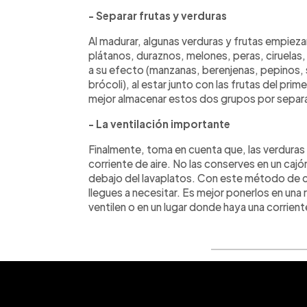
- Separar frutas y verduras
Al madurar, algunas verduras y frutas empiezan
plátanos, duraznos, melones, peras, ciruelas
a su efecto (manzanas, berenjenas, pepinos, 
brócoli), al estar junto con las frutas del pr
mejor almacenar estos dos grupos por separ
- La ventilación importante
Finalmente, toma en cuenta que, las verdura
corriente de aire. No las conserves en un cajó
debajo del lavaplatos. Con este método de c
llegues a necesitar. Es mejor ponerlos en una
ventilen o en un lugar donde haya una corriente