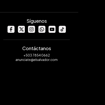
Síguenos
Contáctanos
+503 7854 0662
anunciate@elsalvador.com