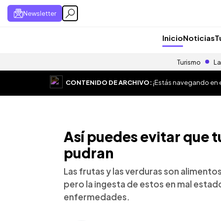
Newsletter
Inicio
Noticias
T
Turismo
La
CONTENIDO DE ARCHIVO:
¡Estás navegando en el
Así puedes evitar que t
pudran
Las frutas y las verduras son alimento
pero la ingesta de estos en mal esta
enfermedades.