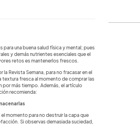
WhatsApp
Copiar link
s para una buena salud física y mental; pues
ales y demás nutrientes esenciales que el
yores retos es mantenerlos frescos.
 la Revista Semana, para no fracasar en el
y la textura fresca al momento de comprar las
en por más tiempo. Además, el artículo
ación recomienda:
lmacenarlas
en el momento para no destruir la capa que
trefacción. Si observas demasiada suciedad,