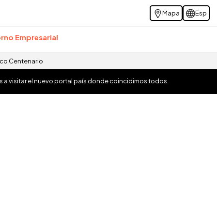
Mapa
Esp
rno Empresarial
ico Centenario
os a visitar el nuevo portal país donde coincidimos todos.