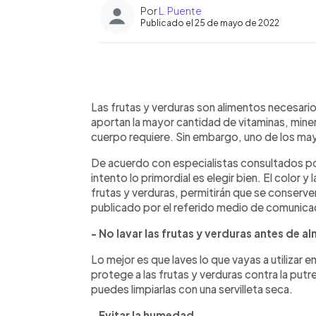
Por
L. Puente
Publicado el 25 de mayo de 2022
0:00
Facebook
Twitter
►
Escuchar artículo
Las frutas y verduras son alimentos necesario
aportan la mayor cantidad de vitaminas, miner
cuerpo requiere. Sin embargo, uno de los ma
De acuerdo con especialistas consultados por
intento lo primordial es elegir bien. El color 
frutas y verduras, permitirán que se conserv
publicado por el referido medio de comunic
- No lavar las frutas y verduras antes de a
Lo mejor es que laves lo que vayas a utilizar 
protege a las frutas y verduras contra la pu
puedes limpiarlas con una servilleta seca.
- Evitar la humedad