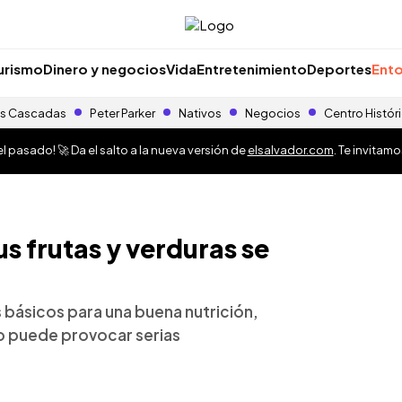
urismo
Dinero y negocios
Vida
Entretenimiento
Deportes
Ento
s Cascadas
Peter Parker
Nativos
Negocios
Centro Histór
 pasado! 🚀 Da el salto a la nueva versión de
elsalvador.com
. Te invitam
us frutas y verduras se
s básicos para una buena nutrición,
do puede provocar serias