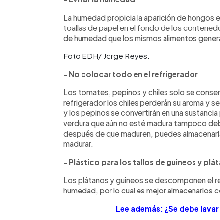
La humedad propicia la aparición de hongos e
toallas de papel en el fondo de los contened
de humedad que los mismos alimentos gener
Foto EDH/ Jorge Reyes.
- No colocar todo en el refrigerador
Los tomates, pepinos y chiles solo se conser
refrigerador los chiles perderán su aroma y s
y los pepinos se convertirán en una sustancia
verdura que aún no esté madura tampoco debe
después de que maduren, puedes almacenarlas 
madurar.
- Plástico para los tallos de guineos y plá
Los plátanos y guineos se descomponen el ref
humedad, por lo cual es mejor almacenarlos con
Lee además: ¿Se debe lavar 