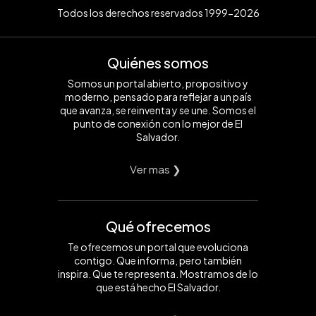
Todos los derechos reservados 1999-2026
Quiénes somos
Somos un portal abierto, propositivo y
moderno, pensado para reflejar a un país
que avanza, se reinventa y se une. Somos el
punto de conexión con lo mejor de El
Salvador.
Ver mas ❯
Qué ofrecemos
Te ofrecemos un portal que evoluciona
contigo. Que informa, pero también
inspira. Que te representa. Mostramos de lo
que está hecho El Salvador.